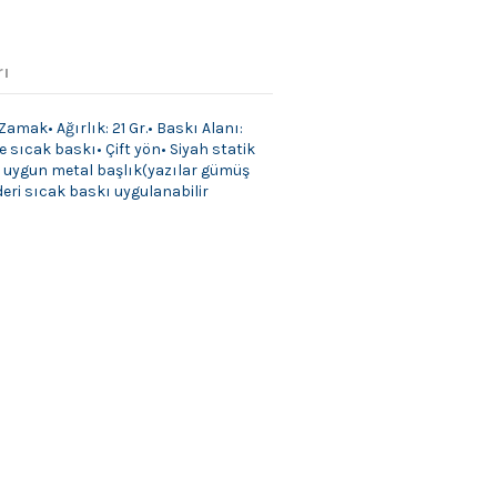
rı
mak• Ağırlık: 21 Gr.• Baskı Alanı:
e sıcak baskı• Çift yön• Siyah statik
uygun metal başlık(yazılar gümüş
eri sıcak baskı uygulanabilir