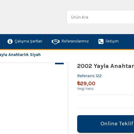
Çalışma Şartları
Referanslarımız
İletişim
yla Anahtarlık Siyah
2002 Yayla Anahtar
Referans
122
₺29,00
Vergi hariç
Online Teklif