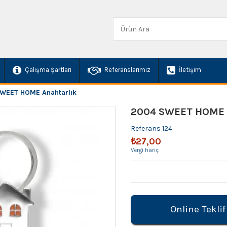
Çalışma Şartları
Referanslarımız
İletişim
WEET HOME Anahtarlık
2004 SWEET HOME 
Referans
124
₺27,00
Vergi hariç
Online Teklif