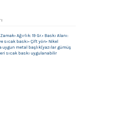
rı
amak• Ağırlık: 19 Gr.• Baskı Alanı:
e sıcak baskı• Çift yön• Nikel
 uygun metal başlık(yazılar gümüş
ri sıcak baskı uygulanabilir