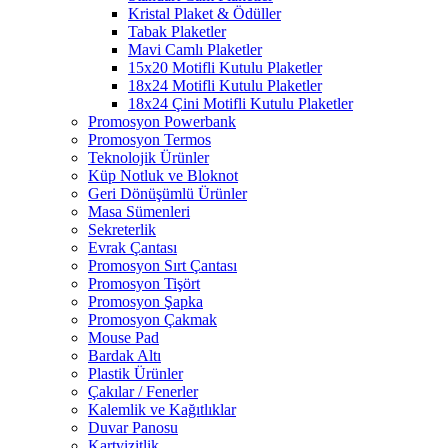
Kristal Plaket & Ödüller
Tabak Plaketler
Mavi Camlı Plaketler
15x20 Motifli Kutulu Plaketler
18x24 Motifli Kutulu Plaketler
18x24 Çini Motifli Kutulu Plaketler
Promosyon Powerbank
Promosyon Termos
Teknolojik Ürünler
Küp Notluk ve Bloknot
Geri Dönüşümlü Ürünler
Masa Sümenleri
Sekreterlik
Evrak Çantası
Promosyon Sırt Çantası
Promosyon Tişört
Promosyon Şapka
Promosyon Çakmak
Mouse Pad
Bardak Altı
Plastik Ürünler
Çakılar / Fenerler
Kalemlik ve Kağıtlıklar
Duvar Panosu
Kartvizitlik