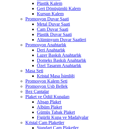
Plastik Kalem
Geri Dönüşümlü Kalem
Kurşun Kalem
Promosyon Duvar Saati
Metal Duvar Saati
Cam Duvar Saati
Plastik Duvar Saati
Alüminyum Duvar Saatleri
Promosyon Anahtarlık
Deri Anahtarlık
Lazer Baskılı Anahtarlık
Domeks Baskılı Anahtarlık
Özel Tasarım Anahtarlık
Masa Seti
Kristal Masa İsimliği
Promosyon Kalem Seti
Promosyon Usb Bellek
Bez Çantalar
Plaket ve Ödül Kupaları
Ahşap Plaket
Albüm Plaket
Gümüş Tabak Plaket
Figürlü Kupa ve Madalyalar
Kristal Cam Plaketler
Standart Cam Plaketler