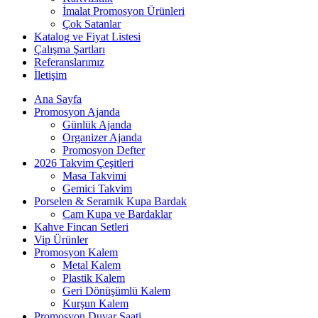
İmalat Promosyon Ürünleri
Çok Satanlar
Katalog ve Fiyat Listesi
Çalışma Şartları
Referanslarımız
İletişim
Ana Sayfa
Promosyon Ajanda
Günlük Ajanda
Organizer Ajanda
Promosyon Defter
2026 Takvim Çeşitleri
Masa Takvimi
Gemici Takvim
Porselen & Seramik Kupa Bardak
Cam Kupa ve Bardaklar
Kahve Fincan Setleri
Vip Ürünler
Promosyon Kalem
Metal Kalem
Plastik Kalem
Geri Dönüşümlü Kalem
Kurşun Kalem
Promosyon Duvar Saati