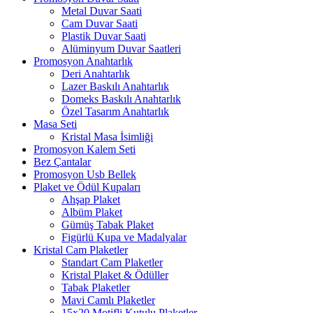
Metal Duvar Saati
Cam Duvar Saati
Plastik Duvar Saati
Alüminyum Duvar Saatleri
Promosyon Anahtarlık
Deri Anahtarlık
Lazer Baskılı Anahtarlık
Domeks Baskılı Anahtarlık
Özel Tasarım Anahtarlık
Masa Seti
Kristal Masa İsimliği
Promosyon Kalem Seti
Bez Çantalar
Promosyon Usb Bellek
Plaket ve Ödül Kupaları
Ahşap Plaket
Albüm Plaket
Gümüş Tabak Plaket
Figürlü Kupa ve Madalyalar
Kristal Cam Plaketler
Standart Cam Plaketler
Kristal Plaket & Ödüller
Tabak Plaketler
Mavi Camlı Plaketler
15x20 Motifli Kutulu Plaketler