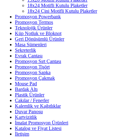
18x24 Motifli Kutulu Plaketler
18x24 Çini Motifli Kutulu Plaketler
Promosyon Powerbank
Promosyon Termos
Teknolojik Ürünler
Küp Notluk ve Bloknot
Geri Dönüşümlü Ürünler
Masa Sümenleri
Sekreterlik
Evrak Çantası
Promosyon Sırt Çantası
Promosyon Tişört
Promosyon Şapka
Promosyon Çakmak
Mouse Pad
Bardak Altı
Plastik Ürünler
Çakılar / Fenerler
Kalemlik ve Kağıtlıklar
Duvar Panosu
Kartvizitlik
İmalat Promosyon Ürünleri
Katalog ve Fiyat Listesi
İletişim