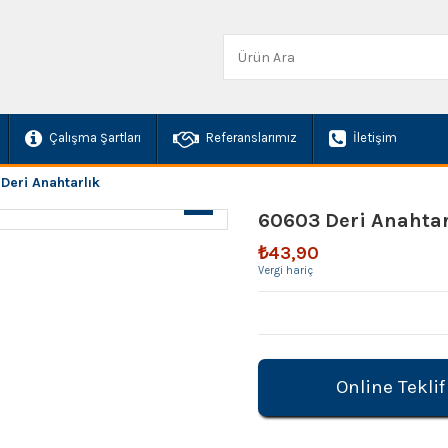
Çalışma Şartları
Referanslarımız
İletişim
Deri Anahtarlık
60603 Deri Anahtar
₺43,90
Vergi hariç
Online Teklif