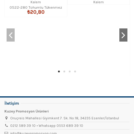
0522-280 Tohumlu Tükenmez
₺20,80
Kalem
İletişim
Kuzey Promosyon Ürünleri
Oruçreis Mahallesi Giyimkent 7. Sk. No:18, 34235 Esenler/İstanbul
0212 589 39 10 • Whatsapp 0553 689 39 10
info@kuzeypromosyon.com