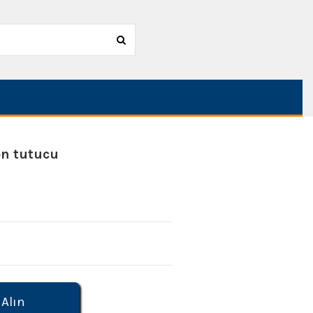
on tutucu
 Alın