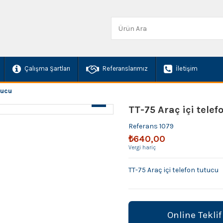
Çalışma Şartları
Referanslarımız
İletişim
tucu
TT-75 Araç içi telef
Referans
1079
₺640,00
Vergi hariç
TT-75 Araç içi telefon tutucu
Online Teklif