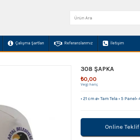
Çalışma Şartları
Referanslarımız
İletişim
308 ŞAPKA
₺0,00
Vergi hariç
• 21 cm ø• Tam Tela • 5 Panel•
Online Teklif