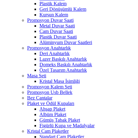
Plastik Kalem
Geri Dönüşümlü Kalem
Kurşun Kalem
Promosyon Duvar Saati
Metal Duvar Saati
Cam Duvar Saati
Plastik Duvar Saati
Alüminyum Duvar Saatleri
Promosyon Anahtarlık
Deri Anahtarlık
Lazer Baskılı Anahtarlık
Domeks Baskılı Anahtarlık
Özel Tasarım Anahtarlık
Masa Seti
Kristal Masa İsimliği
Promosyon Kalem Seti
Promosyon Usb Bellek
Bez Çantalar
Plaket ve Ödül Kupaları
Ahşap Plaket
Albüm Plaket
Gümüş Tabak Plaket
Figürlü Kupa ve Madalyalar
Kristal Cam Plaketler
Standart Cam Plaketler