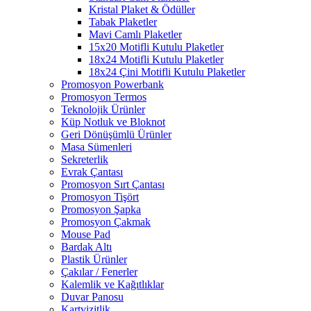
Kristal Plaket & Ödüller
Tabak Plaketler
Mavi Camlı Plaketler
15x20 Motifli Kutulu Plaketler
18x24 Motifli Kutulu Plaketler
18x24 Çini Motifli Kutulu Plaketler
Promosyon Powerbank
Promosyon Termos
Teknolojik Ürünler
Küp Notluk ve Bloknot
Geri Dönüşümlü Ürünler
Masa Sümenleri
Sekreterlik
Evrak Çantası
Promosyon Sırt Çantası
Promosyon Tişört
Promosyon Şapka
Promosyon Çakmak
Mouse Pad
Bardak Altı
Plastik Ürünler
Çakılar / Fenerler
Kalemlik ve Kağıtlıklar
Duvar Panosu
Kartvizitlik