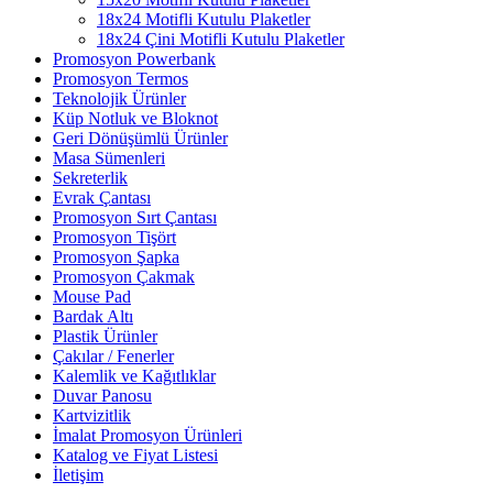
18x24 Motifli Kutulu Plaketler
18x24 Çini Motifli Kutulu Plaketler
Promosyon Powerbank
Promosyon Termos
Teknolojik Ürünler
Küp Notluk ve Bloknot
Geri Dönüşümlü Ürünler
Masa Sümenleri
Sekreterlik
Evrak Çantası
Promosyon Sırt Çantası
Promosyon Tişört
Promosyon Şapka
Promosyon Çakmak
Mouse Pad
Bardak Altı
Plastik Ürünler
Çakılar / Fenerler
Kalemlik ve Kağıtlıklar
Duvar Panosu
Kartvizitlik
İmalat Promosyon Ürünleri
Katalog ve Fiyat Listesi
İletişim