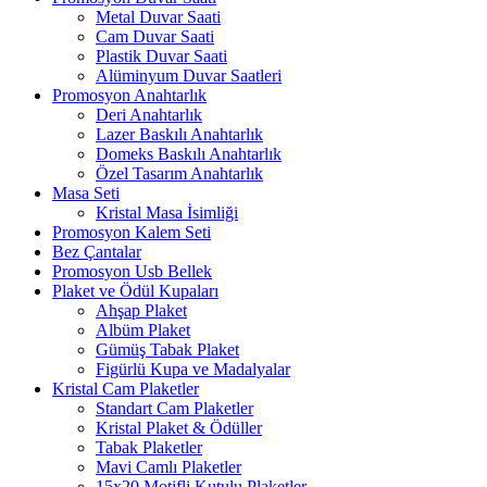
Metal Duvar Saati
Cam Duvar Saati
Plastik Duvar Saati
Alüminyum Duvar Saatleri
Promosyon Anahtarlık
Deri Anahtarlık
Lazer Baskılı Anahtarlık
Domeks Baskılı Anahtarlık
Özel Tasarım Anahtarlık
Masa Seti
Kristal Masa İsimliği
Promosyon Kalem Seti
Bez Çantalar
Promosyon Usb Bellek
Plaket ve Ödül Kupaları
Ahşap Plaket
Albüm Plaket
Gümüş Tabak Plaket
Figürlü Kupa ve Madalyalar
Kristal Cam Plaketler
Standart Cam Plaketler
Kristal Plaket & Ödüller
Tabak Plaketler
Mavi Camlı Plaketler
15x20 Motifli Kutulu Plaketler