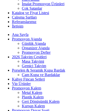
İmalat Promosyon Ürünleri
Çok Satanlar
Katalog ve Fiyat Listesi
Çalışma Şartları
Referanslarımız
İletişim
Ana Sayfa
Promosyon Ajanda
Günlük Ajanda
Organizer Ajanda
Promosyon Defter
2026 Takvim Çeşitleri
Masa Takvimi
Gemici Takvim
Porselen & Seramik Kupa Bardak
Cam Kupa ve Bardaklar
Kahve Fincan Setleri
Vip Ürünler
Promosyon Kalem
Metal Kalem
Plastik Kalem
Geri Dönüşümlü Kalem
Kurşun Kalem
Promosyon Duvar Saati