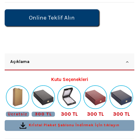
Online Teklif Alın
Açıklama
Kutu Seçenekleri
300 TL
300 TL
300 TL
Ücretsiz
300 TL
Krİstal Plaket Şablonu İndİrmek İçİn tıklayın