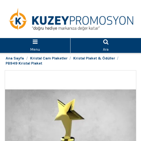
Menu
Ara
Ana Sayfa
Kristal Cam Plaketler
Kristal Plaket & Ödüller
PB949 Kristal Plaket