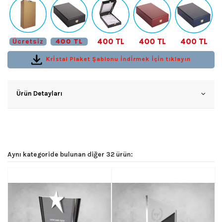
400 TL
400 TL
400 TL
Ücretsiz
400 TL
Krİstal Plaket Şablonu İndİrmek İçİn tıklayın
Ürün Detayları
Aynı kategoride bulunan diğer 32 ürün: