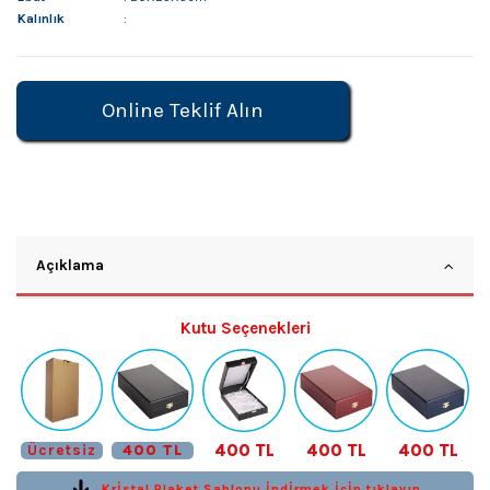
Kalınlık
:
Online Teklif Alın
Açıklama
Kutu Seçenekleri
400 TL
400 TL
400 TL
Ücretsiz
400 TL
Krİstal Plaket Şablonu İndİrmek İçİn tıklayın