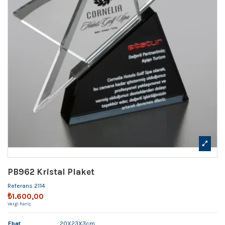
PB962 Kristal Plaket
Referans
2114
₺1.600,00
Vergi hariç
Ebat
: 20X23X3cm