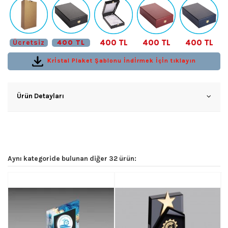
400 TL
400 TL
400 TL
Ücretsiz
400 TL
Krİstal Plaket Şablonu İndİrmek İçİn tıklayın
Ürün Detayları
Aynı kategoride bulunan diğer 32 ürün: