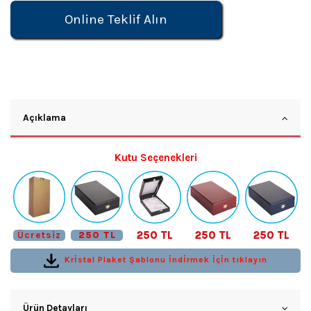
Online Teklif Alın
Açıklama
Kutu Seçenekleri
250 TL
250 TL
250 TL
Ücretsiz
250 TL
Krİstal Plaket Şablonu İndİrmek İçİn tıklayın
Ürün Detayları