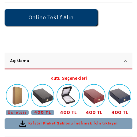
Online Teklif Alın
Açıklama
Kutu Seçenekleri
400 TL
400 TL
400 TL
Ücretsiz
400 TL
Krİstal Plaket Şablonu İndİrmek İçİn tıklayın