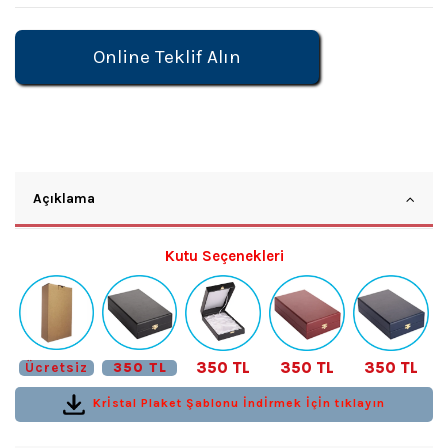
Online Teklif Alın
Açıklama
Kutu Seçenekleri
350 TL
350 TL
350 TL
Ücretsiz
350 TL
Krİstal Plaket Şablonu İndİrmek İçİn tıklayın