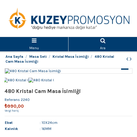
Menu
Ara
Ana Sayfa
Masa Seti
Kristal Masa İsimliği
480 Kristal
Cam Masa İsimliği
480 Kristal Cam Masa İsimliği
Referans
2240
₺990,00
Vergi hariç
Ebat
: 10X24cm
Kalınlık
: 16MM