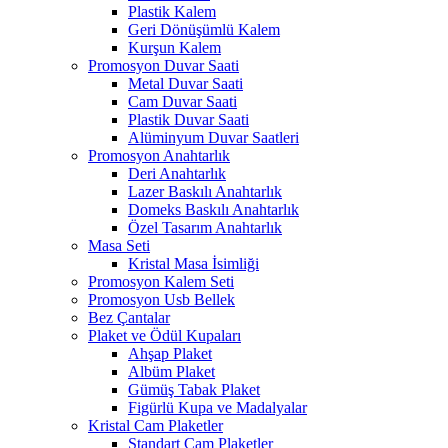
Plastik Kalem
Geri Dönüşümlü Kalem
Kurşun Kalem
Promosyon Duvar Saati
Metal Duvar Saati
Cam Duvar Saati
Plastik Duvar Saati
Alüminyum Duvar Saatleri
Promosyon Anahtarlık
Deri Anahtarlık
Lazer Baskılı Anahtarlık
Domeks Baskılı Anahtarlık
Özel Tasarım Anahtarlık
Masa Seti
Kristal Masa İsimliği
Promosyon Kalem Seti
Promosyon Usb Bellek
Bez Çantalar
Plaket ve Ödül Kupaları
Ahşap Plaket
Albüm Plaket
Gümüş Tabak Plaket
Figürlü Kupa ve Madalyalar
Kristal Cam Plaketler
Standart Cam Plaketler