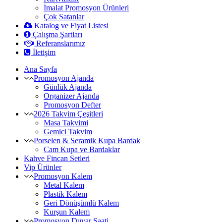
İmalat Promosyon Ürünleri
Çok Satanlar
Katalog ve Fiyat Listesi
Çalışma Şartları
Referanslarımız
İletişim
Ana Sayfa
Promosyon Ajanda
Günlük Ajanda
Organizer Ajanda
Promosyon Defter
2026 Takvim Çeşitleri
Masa Takvimi
Gemici Takvim
Porselen & Seramik Kupa Bardak
Cam Kupa ve Bardaklar
Kahve Fincan Setleri
Vip Ürünler
Promosyon Kalem
Metal Kalem
Plastik Kalem
Geri Dönüşümlü Kalem
Kurşun Kalem
Promosyon Duvar Saati