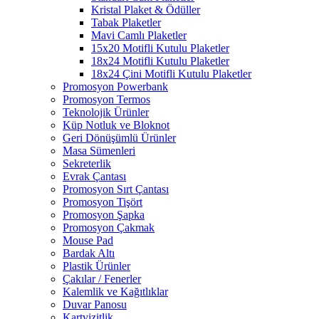
Kristal Plaket & Ödüller
Tabak Plaketler
Mavi Camlı Plaketler
15x20 Motifli Kutulu Plaketler
18x24 Motifli Kutulu Plaketler
18x24 Çini Motifli Kutulu Plaketler
Promosyon Powerbank
Promosyon Termos
Teknolojik Ürünler
Küp Notluk ve Bloknot
Geri Dönüşümlü Ürünler
Masa Sümenleri
Sekreterlik
Evrak Çantası
Promosyon Sırt Çantası
Promosyon Tişört
Promosyon Şapka
Promosyon Çakmak
Mouse Pad
Bardak Altı
Plastik Ürünler
Çakılar / Fenerler
Kalemlik ve Kağıtlıklar
Duvar Panosu
Kartvizitlik