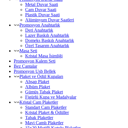
Metal Duvar Saati
Cam Duvar Saati
Plastik Duvar Saati
Alüminyum Duvar Saatleri
Promosyon Anahtarlık
Deri Anahtarlık
Lazer Baskılı Anahtarlık
Domeks Baskılı Anahtarlık
Özel Tasarım Anahtarlık
Masa Seti
Kristal Masa İsimliği
Promosyon Kalem Seti
Bez Çantalar
Promosyon Usb Bellek
Plaket ve Ödül Kupaları
Ahşap Plaket
Albüm Plaket
Gümüş Tabak Plaket
Figürlü Kupa ve Madalyalar
Kristal Cam Plaketler
Standart Cam Plaketler
Kristal Plaket & Ödüller
Tabak Plaketler
Mavi Camlı Plaketler
15x20 Motifli Kutulu Plaketler