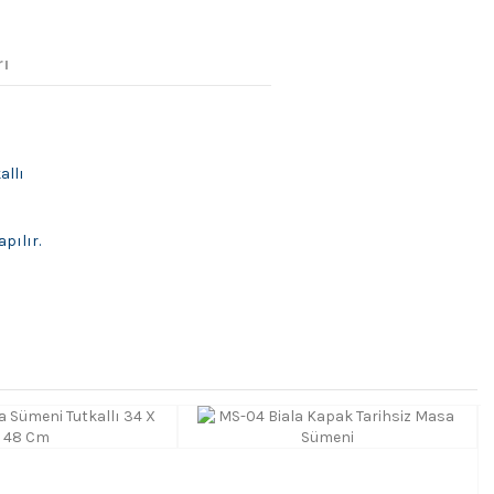
rı
allı
pılır.