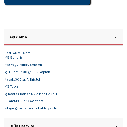
Açıklama
Ebat: 48 x 34 cm
MS Spiralli:
Mat veya Parlak Selefon
İç: 1. Hamur 80 gr. / 52 Yaprak
Kapak:300 gr. A. Bristol
MS Tutkallı
İç:Destek Kartonlu / Alttan tutkallı
1. Hamur 80 gr. / 52 Yaprak
İsteğe göre üstten tutkalda yapılır.
Ürün Detayları