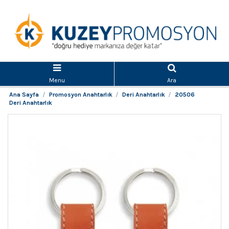
Menu
Ara
Ana Sayfa
Promosyon Anahtarlık
Deri Anahtarlık
20506
Deri Anahtarlık