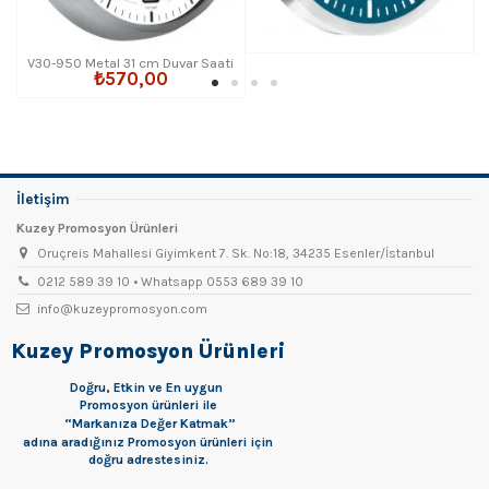
V30-950 Metal 31 cm Duvar Saati
₺570,00
İletişim
Kuzey Promosyon Ürünleri
Oruçreis Mahallesi Giyimkent 7. Sk. No:18, 34235 Esenler/İstanbul
0212 589 39 10 • Whatsapp 0553 689 39 10
info@kuzeypromosyon.com
Kuzey Promosyon Ürünleri
Doğru, Etkin ve En uygun
Promosyon
ürünleri ile
“Markanıza Değer Katmak”
adına aradığınız Promosyon ürünleri için
doğru adrestesiniz.