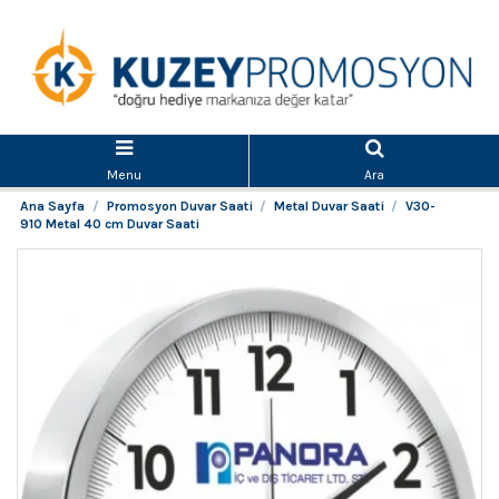
Menu
Ara
Ana Sayfa
Promosyon Duvar Saati
Metal Duvar Saati
V30-
910 Metal 40 cm Duvar Saati