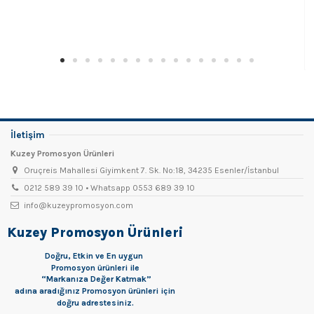
İletişim
Kuzey Promosyon Ürünleri
Oruçreis Mahallesi Giyimkent 7. Sk. No:18, 34235 Esenler/İstanbul
0212 589 39 10 • Whatsapp 0553 689 39 10
info@kuzeypromosyon.com
Kuzey Promosyon Ürünleri
Doğru, Etkin ve En uygun
Promosyon
ürünleri ile
“Markanıza Değer Katmak”
adına aradığınız Promosyon ürünleri için
doğru adrestesiniz.