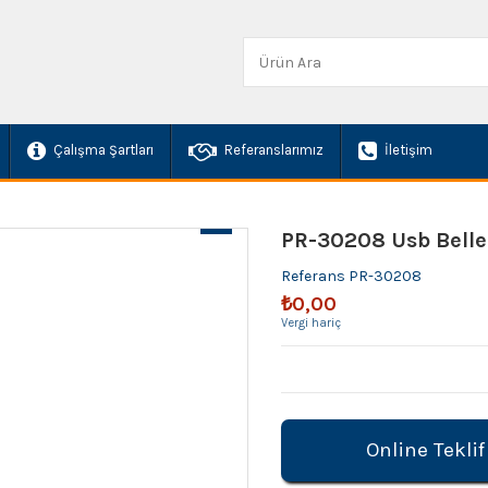
Çalışma Şartları
Referanslarımız
İletişim
PR-30208 Usb Bell
Referans
PR-30208
₺0,00
Vergi hariç
Online Teklif