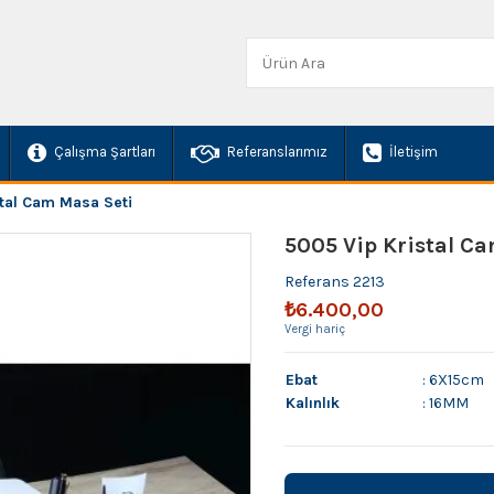
Çalışma Şartları
Referanslarımız
İletişim
stal Cam Masa Seti
5005 Vip Kristal C
Referans
2213
₺6.400,00
Vergi hariç
Ebat
: 6X15cm
Kalınlık
: 16MM