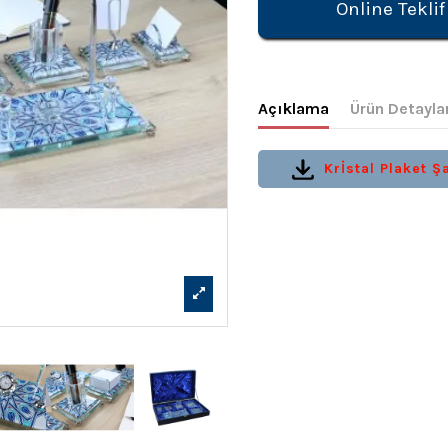
Online Teklif
Açıklama
Ürün Detayla
Krİstal Plaket Şa