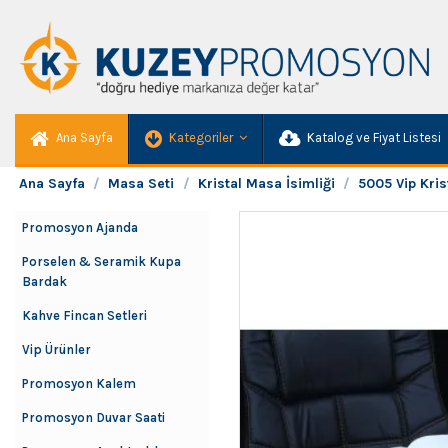
Ana Sayfa
Kategoriler
Katalog ve Fiyat Listesi
Ana Sayfa
Masa Seti
Kristal Masa İsimliği
5005 Vip Kri
Promosyon Ajanda
Porselen & Seramik Kupa
Bardak
Kahve Fincan Setleri
Vip Ürünler
Promosyon Kalem
Promosyon Duvar Saati