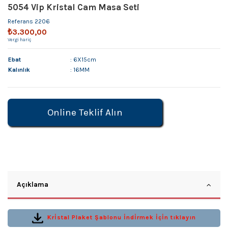
5054 Vip Kristal Cam Masa Seti
Referans
2206
₺3.300,00
Vergi hariç
Ebat
: 6X15cm
Kalınlık
: 16MM
Online Teklif Alın
Açıklama
Krİstal Plaket Şablonu İndİrmek İçİn tıklayın