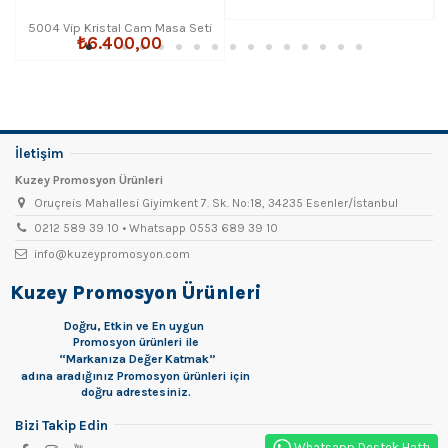
5004 Vip Kristal Cam Masa Seti
₺6.400,00
İletişim
Kuzey Promosyon Ürünleri
Oruçreis Mahallesi Giyimkent 7. Sk. No:18, 34235 Esenler/İstanbul
0212 589 39 10 • Whatsapp 0553 689 39 10
info@kuzeypromosyon.com
Kuzey Promosyon Ürünleri
Doğru, Etkin ve En uygun
Promosyon
ürünleri ile
“Markanıza Değer Katmak”
adına aradığınız Promosyon ürünleri için
doğru adrestesiniz.
Bizi Takip Edin
Whatsapp Destek Hattı