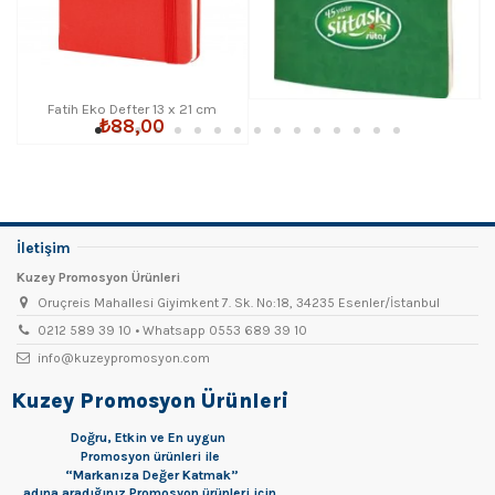
Fatih Eko Defter 13 x 21 cm
₺88,00
İletişim
Kuzey Promosyon Ürünleri
Oruçreis Mahallesi Giyimkent 7. Sk. No:18, 34235 Esenler/İstanbul
0212 589 39 10 • Whatsapp 0553 689 39 10
info@kuzeypromosyon.com
Kuzey Promosyon Ürünleri
Doğru, Etkin ve En uygun
Promosyon
ürünleri ile
“Markanıza Değer Katmak”
adına aradığınız Promosyon ürünleri için