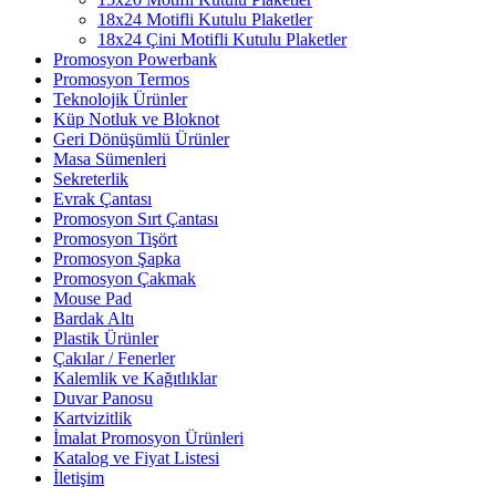
18x24 Motifli Kutulu Plaketler
18x24 Çini Motifli Kutulu Plaketler
Promosyon Powerbank
Promosyon Termos
Teknolojik Ürünler
Küp Notluk ve Bloknot
Geri Dönüşümlü Ürünler
Masa Sümenleri
Sekreterlik
Evrak Çantası
Promosyon Sırt Çantası
Promosyon Tişört
Promosyon Şapka
Promosyon Çakmak
Mouse Pad
Bardak Altı
Plastik Ürünler
Çakılar / Fenerler
Kalemlik ve Kağıtlıklar
Duvar Panosu
Kartvizitlik
İmalat Promosyon Ürünleri
Katalog ve Fiyat Listesi
İletişim