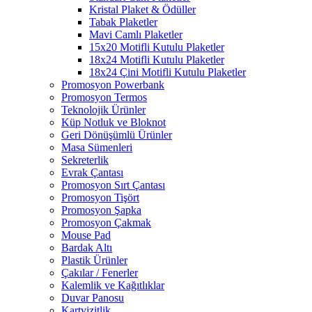
Kristal Plaket & Ödüller
Tabak Plaketler
Mavi Camlı Plaketler
15x20 Motifli Kutulu Plaketler
18x24 Motifli Kutulu Plaketler
18x24 Çini Motifli Kutulu Plaketler
Promosyon Powerbank
Promosyon Termos
Teknolojik Ürünler
Küp Notluk ve Bloknot
Geri Dönüşümlü Ürünler
Masa Sümenleri
Sekreterlik
Evrak Çantası
Promosyon Sırt Çantası
Promosyon Tişört
Promosyon Şapka
Promosyon Çakmak
Mouse Pad
Bardak Altı
Plastik Ürünler
Çakılar / Fenerler
Kalemlik ve Kağıtlıklar
Duvar Panosu
Kartvizitlik