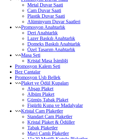
Metal Duvar Saati
Cam Duvar Saati
Plastik Duvar Saati
Alüminyum Duvar Saatleri
Promosyon Anahtarlık
Deri Anahtarlık
Lazer Baskılı Anahtarlık
Domeks Baskılı Anahtarlık
Özel Tasarım Anahtarlık
Masa Seti
Kristal Masa İsimliği
Promosyon Kalem Seti
Bez Çantalar
Promosyon Usb Bellek
Plaket ve Ödül Kupaları
Ahşap Plaket
Albüm Plaket
Gümüş Tabak Plaket
Figürlü Kupa ve Madalyalar
Kristal Cam Plaketler
Standart Cam Plaketler
Kristal Plaket & Ödüller
Tabak Plaketler
Mavi Camlı Plaketler
15x20 Motifli Kutulu Plaketler