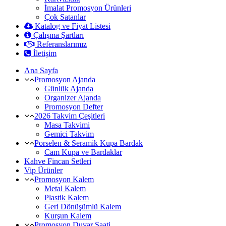
İmalat Promosyon Ürünleri
Çok Satanlar
Katalog ve Fiyat Listesi
Çalışma Şartları
Referanslarımız
İletişim
Ana Sayfa
Promosyon Ajanda
Günlük Ajanda
Organizer Ajanda
Promosyon Defter
2026 Takvim Çeşitleri
Masa Takvimi
Gemici Takvim
Porselen & Seramik Kupa Bardak
Cam Kupa ve Bardaklar
Kahve Fincan Setleri
Vip Ürünler
Promosyon Kalem
Metal Kalem
Plastik Kalem
Geri Dönüşümlü Kalem
Kurşun Kalem
Promosyon Duvar Saati