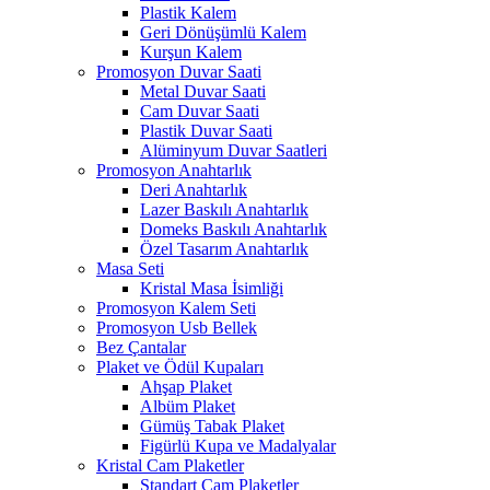
Plastik Kalem
Geri Dönüşümlü Kalem
Kurşun Kalem
Promosyon Duvar Saati
Metal Duvar Saati
Cam Duvar Saati
Plastik Duvar Saati
Alüminyum Duvar Saatleri
Promosyon Anahtarlık
Deri Anahtarlık
Lazer Baskılı Anahtarlık
Domeks Baskılı Anahtarlık
Özel Tasarım Anahtarlık
Masa Seti
Kristal Masa İsimliği
Promosyon Kalem Seti
Promosyon Usb Bellek
Bez Çantalar
Plaket ve Ödül Kupaları
Ahşap Plaket
Albüm Plaket
Gümüş Tabak Plaket
Figürlü Kupa ve Madalyalar
Kristal Cam Plaketler
Standart Cam Plaketler