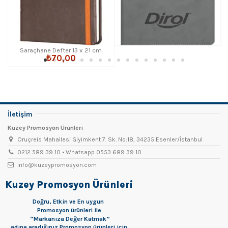
Saraçhane Defter 13 x 21 cm
₺70,00
İletişim
Kuzey Promosyon Ürünleri
Oruçreis Mahallesi Giyimkent 7. Sk. No:18, 34235 Esenler/İstanbul
0212 589 39 10 • Whatsapp 0553 689 39 10
info@kuzeypromosyon.com
Kuzey Promosyon Ürünleri
Doğru, Etkin ve En uygun
Promosyon
ürünleri ile
“Markanıza Değer Katmak”
adına aradığınız Promosyon ürünleri için