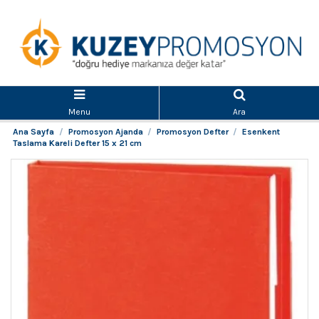
Menu
Ara
Ana Sayfa
Promosyon Ajanda
Promosyon Defter
Esenkent
Taslama Kareli Defter 15 x 21 cm