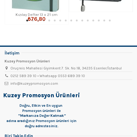
Kızılay Defter 13 x 21 cm
₺76,80
İletişim
Kuzey Promosyon Ürünleri
Oruçreis Mahallesi Giyimkent 7. Sk. No:18, 34235 Esenler/İstanbul
0212 589 39 10 • Whatsapp 0553 689 39 10
info@kuzeypromosyon.com
Kuzey Promosyon Ürünleri
Doğru, Etkin ve En uygun
Promosyon
ürünleri ile
“Markanıza Değer Katmak”
adına aradığınız Promosyon ürünleri için
doğru adrestesiniz.
Bizi Takip Edin