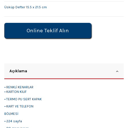
Üsküp Defter 15.5 x 21.5 cm
Online Teklif Alın
Açıklama
• RENKLİ KENARLAR
• KARTON KILIF
• TERMO PU SERT KAPAK
• KART VE TELEFON
BÖLMESİ
• 224 sayfa