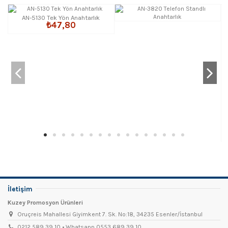
AN-5130 Tek Yön Anahtarlık
₺47,80
İletişim
Kuzey Promosyon Ürünleri
Oruçreis Mahallesi Giyimkent 7. Sk. No:18, 34235 Esenler/İstanbul
0212 589 39 10 • Whatsapp 0553 689 39 10