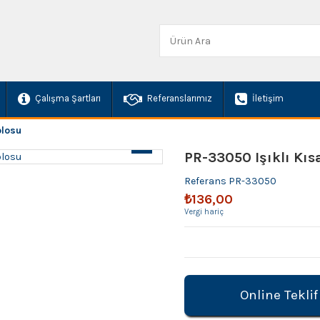
Çalışma Şartları
Referanslarımız
İletişim
blosu
PR-33050 Işıklı Kıs
Referans
PR-33050
₺136,00
Vergi hariç
Online Teklif