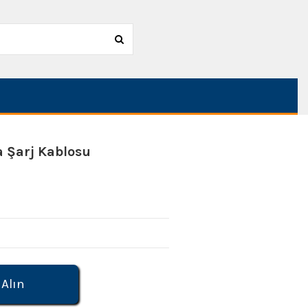
a Şarj Kablosu
 Alın