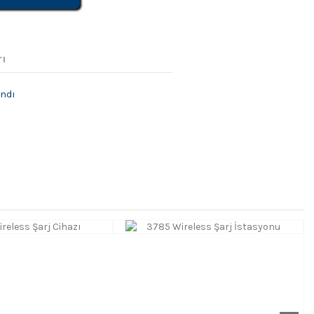
rı
andı