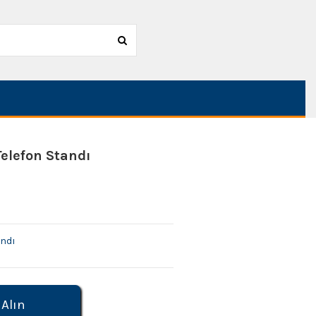
elefon Standı
andı
 Alın