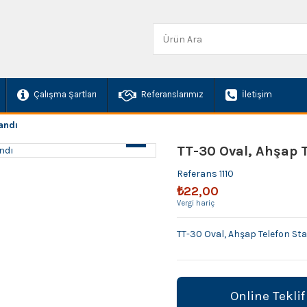
Çalışma Şartları
Referanslarımız
İletişim
andı
TT-30 Oval, Ahşap T
Referans
1110
₺22,00
Vergi hariç
TT-30 Oval, Ahşap Telefon St
Online Teklif