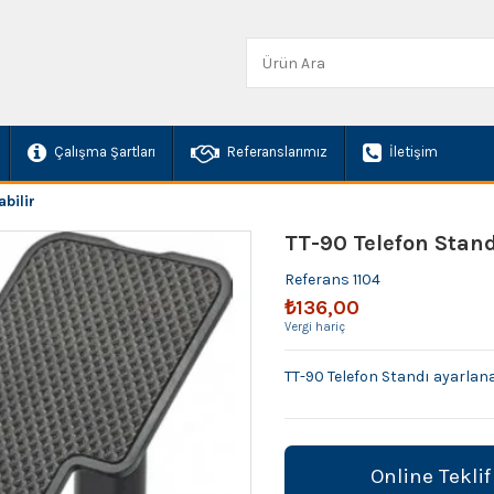
Çalışma Şartları
Referanslarımız
İletişim
bilir
TT-90 Telefon Stand
Referans
1104
₺136,00
Vergi hariç
TT-90 Telefon Standı ayarlana
Online Teklif