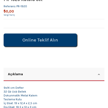
Referans
PR-1920
₺0,00
Vergi hariç
Online Teklif Alın
Açıklama
9x14 cm Defter
32 Gb Usb Bellek
Dokunmatik Metal Kalem
Taslama Kutu
İç Ebat: 19 x 12,4 x 2,5 cm
Dış Ebat: 19,5 x 13 x 3 cm