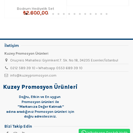
Bodrum Hediyelik Set
₺2.600,00
İletişim
Kuzey Promosyon Ürünleri
Oruçreis Mahallesi Giyimkent 7. Sk. No:18, 34235 Esenler/İstanbul
0212 589 39 10 • Whatsapp 0553 689 39 10
info@kuzeypromosyon.com
Kuzey Promosyon Ürünleri
Doğru, Etkin ve En uygun
Promosyon
ürünleri ile
“Markanıza Değer Katmak”
adına aradığınız Promosyon ürünleri için
doğru adrestesiniz.
Bizi Takip Edin
Whatsapp Destek Hattı