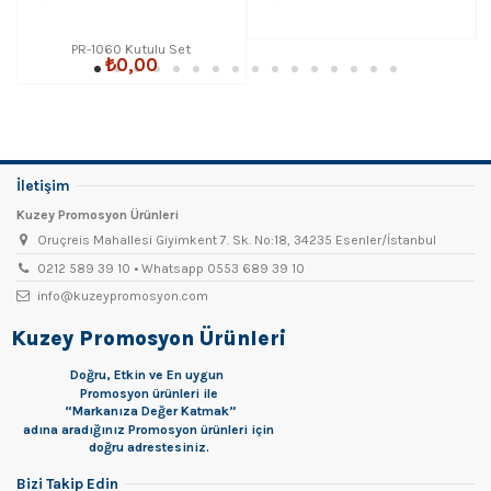
PR-1060 Kutulu Set
₺0,00
İletişim
Kuzey Promosyon Ürünleri
Oruçreis Mahallesi Giyimkent 7. Sk. No:18, 34235 Esenler/İstanbul
0212 589 39 10 • Whatsapp 0553 689 39 10
info@kuzeypromosyon.com
Kuzey Promosyon Ürünleri
Doğru, Etkin ve En uygun
Promosyon
ürünleri ile
“Markanıza Değer Katmak”
adına aradığınız Promosyon ürünleri için
doğru adrestesiniz.
Bizi Takip Edin