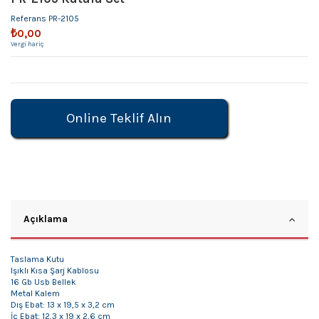
Referans
PR-2105
₺0,00
Vergi hariç
Online Teklif Alın
Açıklama
Taslama Kutu
Işıklı Kısa Şarj Kablosu
16 Gb Usb Bellek
Metal Kalem
Dış Ebat: 13 x 19,5 x 3,2 cm
İç Ebat: 12,3 x 19 x 2,6 cm