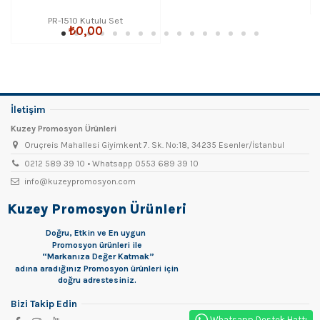
PR-1510 Kutulu Set
₺0,00
İletişim
Kuzey Promosyon Ürünleri
Oruçreis Mahallesi Giyimkent 7. Sk. No:18, 34235 Esenler/İstanbul
0212 589 39 10 • Whatsapp 0553 689 39 10
info@kuzeypromosyon.com
Kuzey Promosyon Ürünleri
Doğru, Etkin ve En uygun
Promosyon
ürünleri ile
“Markanıza Değer Katmak”
adına aradığınız Promosyon ürünleri için
doğru adrestesiniz.
Bizi Takip Edin
Whatsapp Destek Hattı