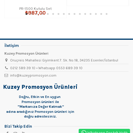
PR-1500 Kutulu Set
₺987,00
İletişim
Kuzey Promosyon Ürünleri
Oruçreis Mahallesi Giyimkent 7. Sk. No:18, 34235 Esenler/İstanbul
0212 589 39 10 • Whatsapp 0553 689 39 10
info@kuzeypromosyon.com
Kuzey Promosyon Ürünleri
Doğru, Etkin ve En uygun
Promosyon
ürünleri ile
“Markanıza Değer Katmak”
adına aradığınız Promosyon ürünleri için
doğru adrestesiniz.
Bizi Takip Edin
Whatsapp Destek Hattı