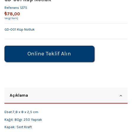
Referans
1275
₺78,00
Vergi hariç
GD-001 Küp Notluk
Online Teklif Alın
Açıklama
Ebat:7,8 x 8 x 2,5 cm
Kağıt: 80gr. 250 Yaprak
Kapak: Sert Kraft