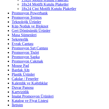
18x24 Motifli Kutulu Plaketler
18x24 Çini Motifli Kutulu Plaketler
Promosyon Powerbank
Promosyon Termos
Teknolojik Ürünler
Küp Notluk ve Bloknot
Geri Dönüşümlü Ürünler
Masa Sümenleri
Sekreterlik
Evrak Çantası
Promosyon Sırt Çantası
Promosyon Tişört
Promosyon Şapka
Promosyon Çakmak
Mouse Pad
Bardak Altı
Plastik Ürünler
Çakılar / Fenerler
Kalemlik ve Kağıtlıklar
Duvar Panosu
Kartvizitlik
İmalat Promosyon Ürünleri
Katalog ve Fiyat Listesi
İletişim