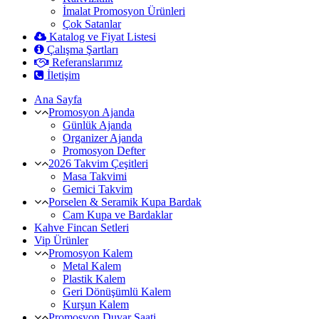
İmalat Promosyon Ürünleri
Çok Satanlar
Katalog ve Fiyat Listesi
Çalışma Şartları
Referanslarımız
İletişim
Ana Sayfa
Promosyon Ajanda
Günlük Ajanda
Organizer Ajanda
Promosyon Defter
2026 Takvim Çeşitleri
Masa Takvimi
Gemici Takvim
Porselen & Seramik Kupa Bardak
Cam Kupa ve Bardaklar
Kahve Fincan Setleri
Vip Ürünler
Promosyon Kalem
Metal Kalem
Plastik Kalem
Geri Dönüşümlü Kalem
Kurşun Kalem
Promosyon Duvar Saati