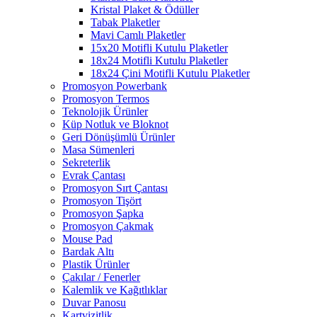
Kristal Plaket & Ödüller
Tabak Plaketler
Mavi Camlı Plaketler
15x20 Motifli Kutulu Plaketler
18x24 Motifli Kutulu Plaketler
18x24 Çini Motifli Kutulu Plaketler
Promosyon Powerbank
Promosyon Termos
Teknolojik Ürünler
Küp Notluk ve Bloknot
Geri Dönüşümlü Ürünler
Masa Sümenleri
Sekreterlik
Evrak Çantası
Promosyon Sırt Çantası
Promosyon Tişört
Promosyon Şapka
Promosyon Çakmak
Mouse Pad
Bardak Altı
Plastik Ürünler
Çakılar / Fenerler
Kalemlik ve Kağıtlıklar
Duvar Panosu
Kartvizitlik