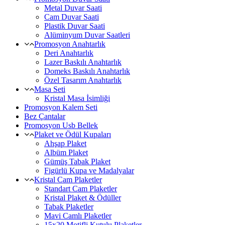
Metal Duvar Saati
Cam Duvar Saati
Plastik Duvar Saati
Alüminyum Duvar Saatleri
Promosyon Anahtarlık
Deri Anahtarlık
Lazer Baskılı Anahtarlık
Domeks Baskılı Anahtarlık
Özel Tasarım Anahtarlık
Masa Seti
Kristal Masa İsimliği
Promosyon Kalem Seti
Bez Çantalar
Promosyon Usb Bellek
Plaket ve Ödül Kupaları
Ahşap Plaket
Albüm Plaket
Gümüş Tabak Plaket
Figürlü Kupa ve Madalyalar
Kristal Cam Plaketler
Standart Cam Plaketler
Kristal Plaket & Ödüller
Tabak Plaketler
Mavi Camlı Plaketler
15x20 Motifli Kutulu Plaketler