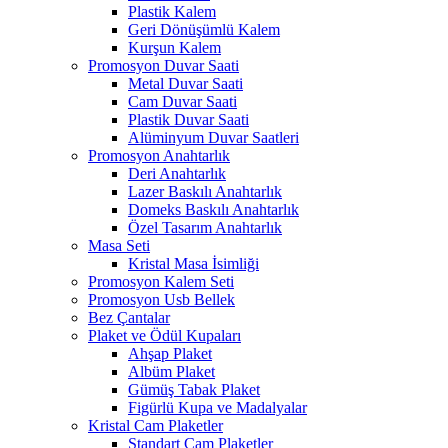
Plastik Kalem
Geri Dönüşümlü Kalem
Kurşun Kalem
Promosyon Duvar Saati
Metal Duvar Saati
Cam Duvar Saati
Plastik Duvar Saati
Alüminyum Duvar Saatleri
Promosyon Anahtarlık
Deri Anahtarlık
Lazer Baskılı Anahtarlık
Domeks Baskılı Anahtarlık
Özel Tasarım Anahtarlık
Masa Seti
Kristal Masa İsimliği
Promosyon Kalem Seti
Promosyon Usb Bellek
Bez Çantalar
Plaket ve Ödül Kupaları
Ahşap Plaket
Albüm Plaket
Gümüş Tabak Plaket
Figürlü Kupa ve Madalyalar
Kristal Cam Plaketler
Standart Cam Plaketler