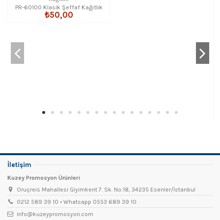
PR-60100 Klasik Şeffaf Kağıtlık
₺50,00
İletişim
Kuzey Promosyon Ürünleri
Oruçreis Mahallesi Giyimkent 7. Sk. No:18, 34235 Esenler/İstanbul
0212 589 39 10 • Whatsapp 0553 689 39 10
info@kuzeypromosyon.com