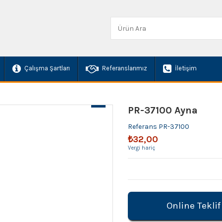
Çalışma Şartları
Referanslarımız
İletişim
PR-37100 Ayna
Referans
PR-37100
₺32,00
Vergi hariç
Online Teklif