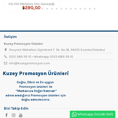
OG-150 Metalize Oto Güneşliği
₺290,00
İletişim
Kuzey Promosyon Ürünleri
Oruçreis Mahallesi Giyimkent 7. Sk. No:18, 34235 Esenler/İstanbul
0212 589 39 10 • Whatsapp 0553 689 39 10
info@kuzeypromosyon.com
Kuzey Promosyon Ürünleri
Doğru, Etkin ve En uygun
Promosyon
ürünleri ile
“Markanıza Değer Katmak”
adına aradığınız Promosyon ürünleri için
doğru adrestesiniz.
Bizi Takip Edin
Whatsapp Destek Hattı