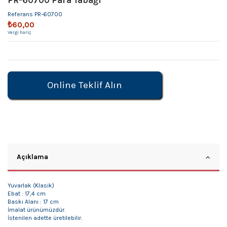
PR-60700 Para Tabağı
Referans
PR-60700
₺60,00
Vergi hariç
Online Teklif Alın
Açıklama
Yuvarlak (Klasik)
Ebat : 17,4 cm
Baskı Alanı : 17 cm
İmalat ürünümüzdür.
İstenilen adette üretilebilir.