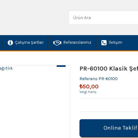
Çalışma Şartları
Referanslarımız
İletişim
PR-60100 Klasik Şef
Referans
PR-60100
₺50,00
Vergi hariç
Online Teklif