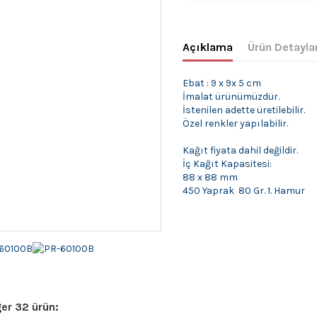
Açıklama
Ürün Detayla
Ebat : 9 x 9x 5 cm
İmalat ürünümüzdür.
İstenilen adette üretilebilir.
Özel renkler yapılabilir.
Kağıt fiyata dahil değildir.
İç Kağıt Kapasitesi:
88 x 88 mm
450 Yaprak 80 Gr. 1. Hamur
er 32 ürün: