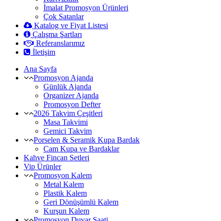
İmalat Promosyon Ürünleri
Çok Satanlar
Katalog ve Fiyat Listesi
Çalışma Şartları
Referanslarımız
İletişim
Ana Sayfa
Promosyon Ajanda
Günlük Ajanda
Organizer Ajanda
Promosyon Defter
2026 Takvim Çeşitleri
Masa Takvimi
Gemici Takvim
Porselen & Seramik Kupa Bardak
Cam Kupa ve Bardaklar
Kahve Fincan Setleri
Vip Ürünler
Promosyon Kalem
Metal Kalem
Plastik Kalem
Geri Dönüşümlü Kalem
Kurşun Kalem
Promosyon Duvar Saati