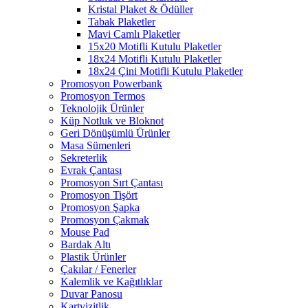
Kristal Plaket & Ödüller
Tabak Plaketler
Mavi Camlı Plaketler
15x20 Motifli Kutulu Plaketler
18x24 Motifli Kutulu Plaketler
18x24 Çini Motifli Kutulu Plaketler
Promosyon Powerbank
Promosyon Termos
Teknolojik Ürünler
Küp Notluk ve Bloknot
Geri Dönüşümlü Ürünler
Masa Sümenleri
Sekreterlik
Evrak Çantası
Promosyon Sırt Çantası
Promosyon Tişört
Promosyon Şapka
Promosyon Çakmak
Mouse Pad
Bardak Altı
Plastik Ürünler
Çakılar / Fenerler
Kalemlik ve Kağıtlıklar
Duvar Panosu
Kartvizitlik