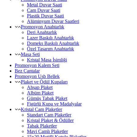
Metal Duvar Saati
Cam Duvar Saati
Plastik Duvar Saati
Alüminyum Duvar Saatleri
Promosyon Anahtarlık
Deri Anahtarlık
Lazer Baskılı Anahtarlık
Domeks Baskılı Anahtarlık
Özel Tasarım Anahtarlık
Masa Seti
Kristal Masa İsimliği
Promosyon Kalem Seti
Bez Çantalar
Promosyon Usb Bellek
Plaket ve Ödül Kupaları
Ahşap Plaket
Albüm Plaket
Gümüş Tabak Plaket
Figürlü Kupa ve Madalyalar
Kristal Cam Plaketler
Standart Cam Plaketler
Kristal Plaket & Ödüller
Tabak Plaketler
Mavi Camlı Plaketler
15x20 Motifli Kutulu Plaketler