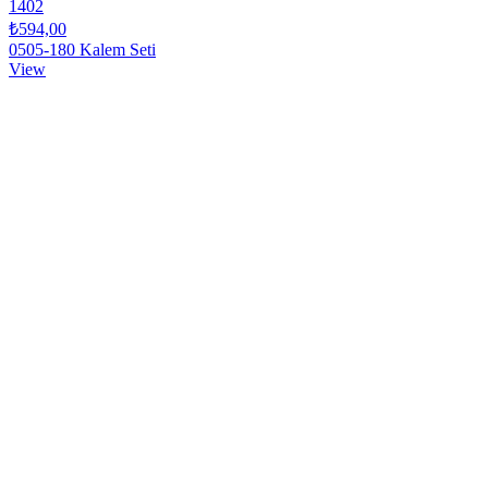
1402
₺594,00
0505-180 Kalem Seti
View