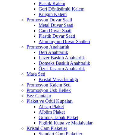
Plastik Kalem
Geri Dönüşümlü Kalem
Kurşun Kalem
Promosyon Duvar Saati
Metal Duvar Saati
Cam Duvar Saati
Plastik Duvar Saati
Alüminyum Duvar Saatleri
Promosyon Anahtarlık
Deri Anahtarlık
Lazer Baskılı Anahtarlık
Domeks Baskılı Anahtarlık
Özel Tasarım Anahtarlık
Masa Seti
Kristal Masa İsimliği
Promosyon Kalem Seti
Promosyon Usb Bellek
Bez Çantalar
Plaket ve Ödül Kupaları
Ahşap Plaket
Albüm Plaket
Gümüş Tabak Plaket
Figürlü Kupa ve Madalyalar
Kristal Cam Plaketler
Standart Cam Plaketler