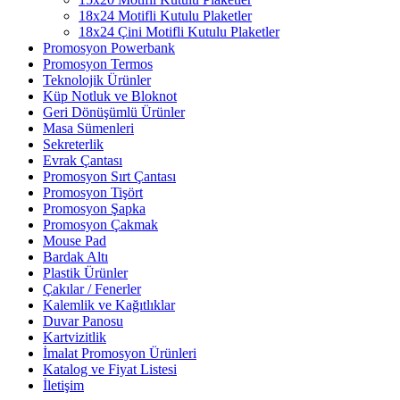
18x24 Motifli Kutulu Plaketler
18x24 Çini Motifli Kutulu Plaketler
Promosyon Powerbank
Promosyon Termos
Teknolojik Ürünler
Küp Notluk ve Bloknot
Geri Dönüşümlü Ürünler
Masa Sümenleri
Sekreterlik
Evrak Çantası
Promosyon Sırt Çantası
Promosyon Tişört
Promosyon Şapka
Promosyon Çakmak
Mouse Pad
Bardak Altı
Plastik Ürünler
Çakılar / Fenerler
Kalemlik ve Kağıtlıklar
Duvar Panosu
Kartvizitlik
İmalat Promosyon Ürünleri
Katalog ve Fiyat Listesi
İletişim