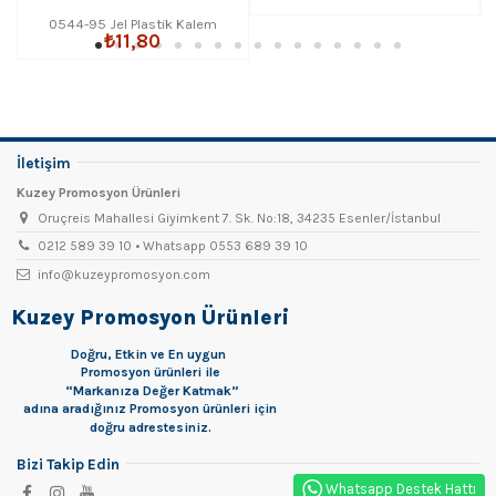
0544-95 Jel Plastik Kalem
₺11,80
İletişim
Kuzey Promosyon Ürünleri
Oruçreis Mahallesi Giyimkent 7. Sk. No:18, 34235 Esenler/İstanbul
0212 589 39 10 • Whatsapp 0553 689 39 10
info@kuzeypromosyon.com
Kuzey Promosyon Ürünleri
Doğru, Etkin ve En uygun
Promosyon
ürünleri ile
“Markanıza Değer Katmak”
adına aradığınız Promosyon ürünleri için
doğru adrestesiniz.
Bizi Takip Edin
Whatsapp Destek Hattı