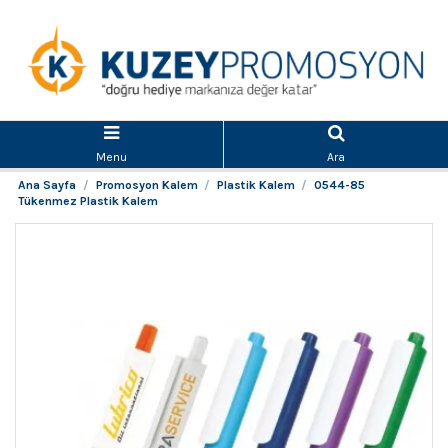
Menu
Ara
Ana Sayfa
Promosyon Kalem
Plastik Kalem
0544-85
Tükenmez Plastik Kalem