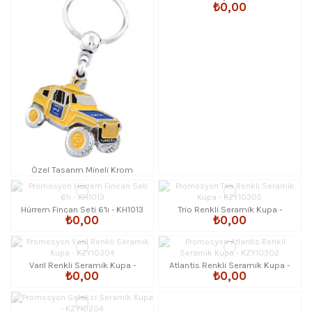
₺0,00
Özel Tasarım Mineli Krom
Anahtarlık
Hürrem Fincan Seti 6'lı - KH1013
Trio Renkli Seramik Kupa -
₺0,00
₺0,00
KZY10305
Varil Renkli Seramik Kupa -
Atlantis Renkli Seramik Kupa -
₺0,00
₺0,00
KZY10304
KZY10302