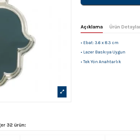
Açıklama
Ürün Detayla
• Ebat: 3.6 x 8.3 cm
• Lazer Baskıya Uygun
• Tek Yön Anahtarlık
er 32 ürün: